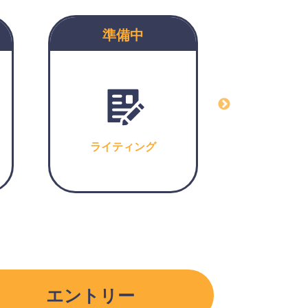
準備中
準
ライティング
準
エントリー