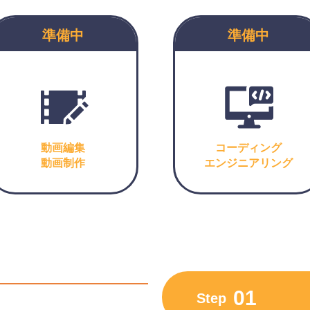
準備中
準備中
動画編集
コーディング
動画制作
エンジニアリング
01
Step