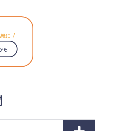
/
気軽に
から
問