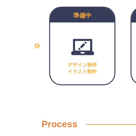
備中
準備中
備中
デザイン制作
イラスト制作
Process