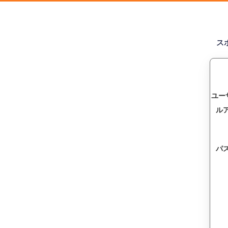
ス
ユー
ル
パ