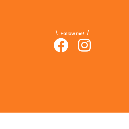
\
/
Follow me!